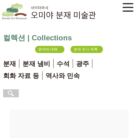
컬렉션 | Collections
분재에 대해
분재 전시 목록
분재
분재 냄비
수석
광주
회화 자료 등
역사와 민속