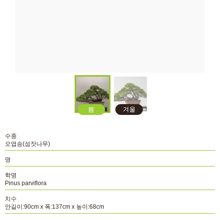
봄
겨울
수종
오엽송(섬잣나무)
명
학명
Pinus parviflora
치수
안길이:90cm x 폭:137cm x 높이:68cm