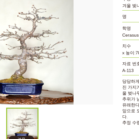
겨울 벚
명
학명
Cerasus
치수
x 높이:7
자료 번
A-113
당당하게
진 가지
울 벚나
추위가 
유래한
앞으로 
다
.
추정 수