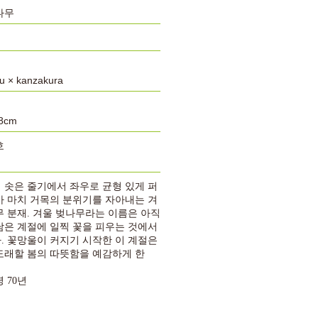
나무
u × kanzakura
8cm
호
 솟은 줄기에서 좌우로 균형 있게 퍼
가 마치 거목의 분위기를 자아내는 겨
무 분재
.
겨울 벚나무라는 이름은 아직
남은 계절에 일찍 꽃을 피우는 것에서
다
.
꽃망울이 커지기 시작한 이 계절은
도래할 봄의 따뜻함을 예감하게 한
령
70
년