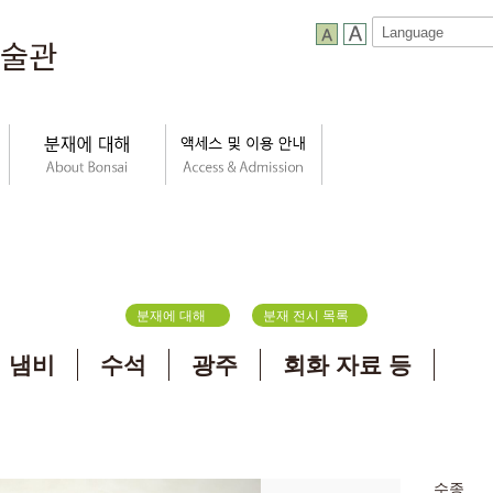
분재에 대해
분재 전시 목록
 냄비
수석
광주
회화 자료 등
수종