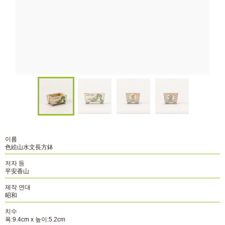
이름
色絵山水文長方鉢
저자 등
平安香山
제작 연대
昭和
치수
폭:9.4cm x 높이:5.2cm