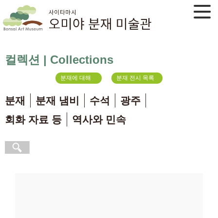
컬렉션 | Collections
분재에 대해
분재 전시 목록
분재
분재 냄비
수석
광주
회화 자료 등
역사와 민속