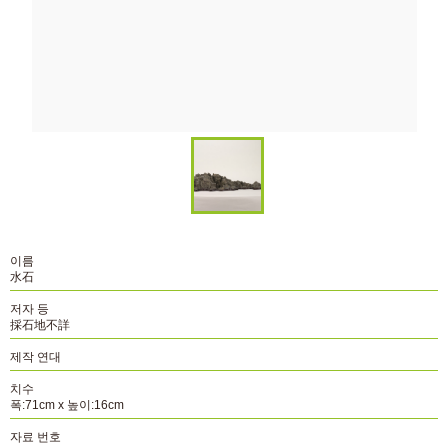
이름
水石
저자 등
採石地不詳
제작 연대
치수
폭:71cm x 높이:16cm
자료 번호