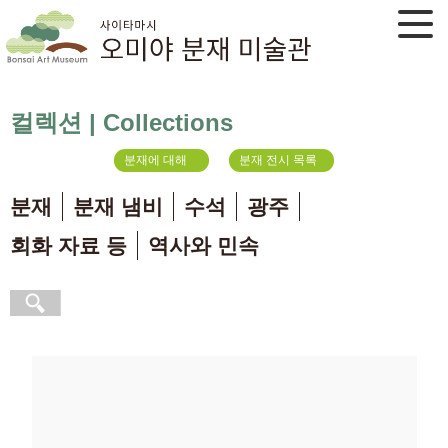
컬렉션 | Collections
분재에 대해
분재 전시 목록
분재
분재 냄비
수석
광주
회화 자료 등
역사와 민속