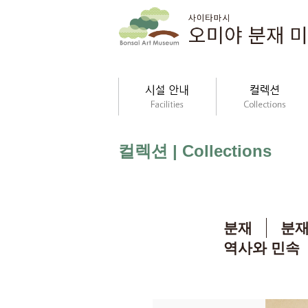
컬렉션 | Collections
분재
분재
역사와 민속