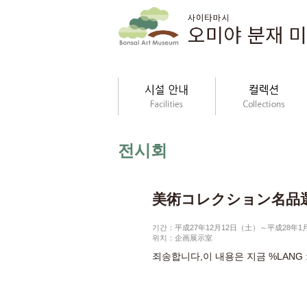
전시회
美術コレクション名品
기간：平成27年12月12日（土）～平成28年
위치：企画展示室
죄송합니다,이 내용은 지금 %LANG 