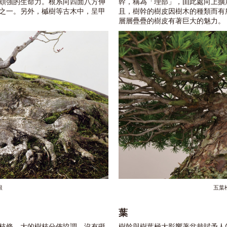
頑強的生命力。根系向四面八方伸
幹，稱為「理部」，由此處向上擴
之一。另外，槭樹等古木中，呈甲
且，樹幹的樹皮因樹木的種類而有
層層疊疊的樹皮有著巨大的魅力。
根
五葉
葉
枝條。大的樹枝分佈協調，沒有礙
樹幹與樹葉極大影響著盆栽賦予人