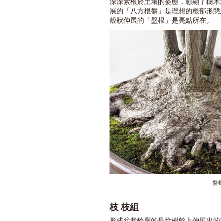
深深紮根於土壤的姿態，彰顯了樹木
展的「八方根盤」是理想的根部形態
殼狀伸展的「盤根」是亮點所在。
盤
枝 枝組
形成盆栽輪廓的是從樹幹上伸展出的