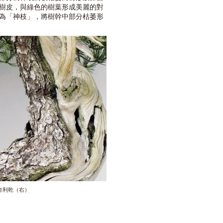
樹皮，與綠色的樹葉形成美麗的對
為「神枝」，將樹幹中部分枯萎形
舍利乾（右）