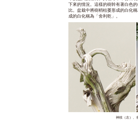
下來的情況。這樣的樹幹有著白色的
比。盆栽中將樹梢枯萎形成的白化稱
成的白化稱為「舍利乾」。
神枝（左）、