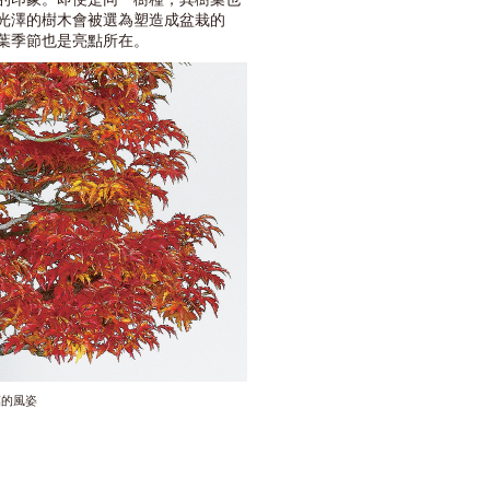
光澤的樹木會被選為塑造成盆栽的
葉季節也是亮點所在。
葉的風姿