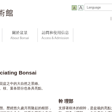
ating Bonsai
花盆之中的大自然之景緻。
、枝、葉各部分也各具亮點。
幹 理部
態。歷經悠久歲月而隆起的根部，
支撐著樹木的樹幹，是盆栽的亮點