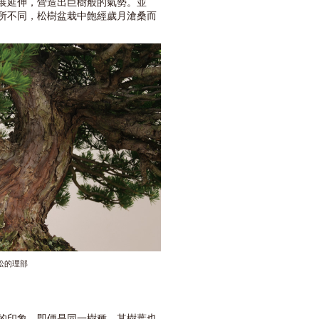
展延伸，營造出巨樹般的氣勢。並
所不同，松樹盆栽中飽經歲月滄桑而
松的理部
的印象。即便是同一樹種，其樹葉也