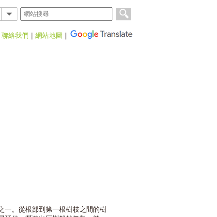
｜
聯絡我們
｜
網站地圖
｜
之一。從根部到第一根樹枝之間的樹