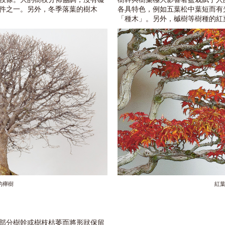
件之一。另外，冬季落葉的樹木
各具特色，例如五葉松中葉短而有
「種木」。另外，槭樹等樹種的紅
的櫸樹
紅
部分樹幹或樹枝枯萎而將形狀保留