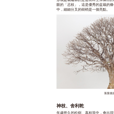
眼的「忌枝」，這是優秀的盆栽的條
中，細細分叉的樹梢是一個亮點。
落葉後
神枝、舍利乾
年歲悠久的松樹、真柏等中，會出現