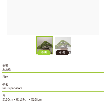
春天
冬天
樹種
五葉松
題銘
學名
Pinus parviflora
尺寸
深:90cm x 寬:137cm x 高:68cm