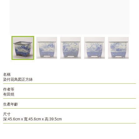
名稱
染付花鳥図正方鉢
作者等
有田焼
生產年齡
尺寸
深:45.6cm x 寬:45.6cm x 高:39.5cm
資料編號
B-157