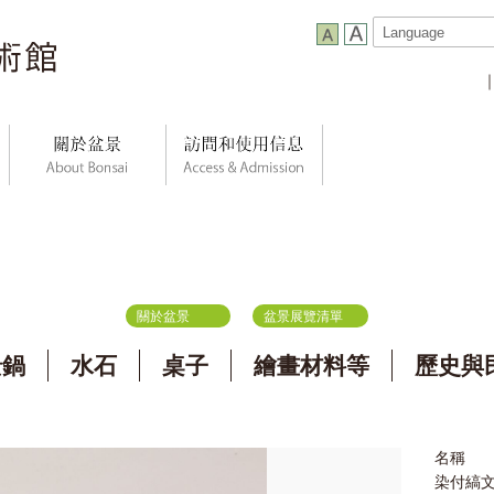
關於盆景
盆景展覽清單
景鍋
水石
桌子
繪畫材料等
歷史與
名稱
染付縞