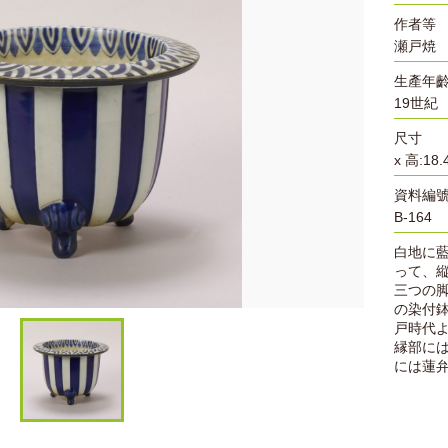
作者等
瀬戸焼
生產年
19世紀
尺寸
x 高:18.
資料編
B-164
白地に
って、
三つの
の染付
戸時代
縁部に
には蓮