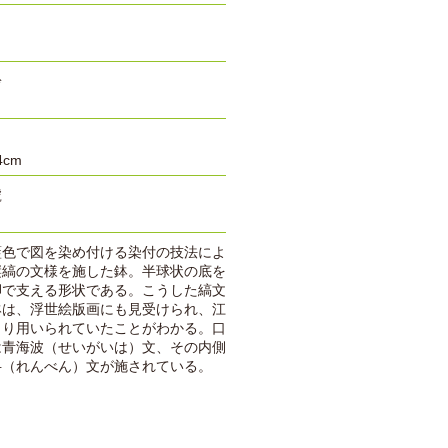
齡
4cm
號
藍色で図を染め付ける染付の技法によ
縦縞の文様を施した鉢。半球状の底を
脚で支える形状である。こうした縞文
鉢は、浮世絵版画にも見受けられ、江
より用いられていたことがわかる。口
は青海波（せいがいは）文、その内側
弁（れんべん）文が施されている。