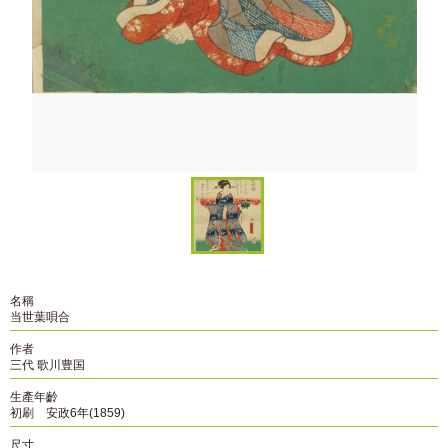
名稱
当世葉唄合
作者
三代 歌川豊国
生產年齡
初刷 安政6年(1859)
尺寸