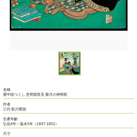
名稱
暦中段つくし 意勢固世見 菊月の神明祭
作者
三代 歌川豊国
生產年齡
弘化4年～嘉永5年（1847-1852）
尺寸