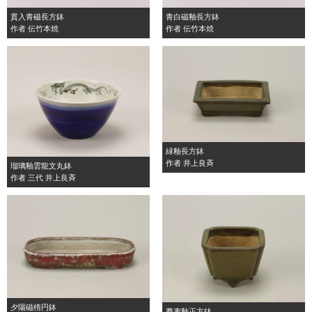
貫入青磁長方鉢
青白磁釉長方鉢
作者 伝竹本焼
作者 伝竹本焼
緑釉長方鉢
作者 井上良斉
瑠璃釉雲龍文丸鉢
作者 三代 井上良斉
夕陽磁楕円鉢
蕎麦釉正方鉢