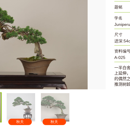
题铭
学名
Juniperu
尺寸
进深:54c
资料编
A-025
一半白
上延伸
的偶然
推测树
秋天
秋天