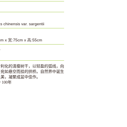
s chinensis var. sargentii
m x 宽:75cm x 高:55cm
号
舍利化的清瘦树干，以轻盈的弧线，向
，宛如悬空而挂的拱桥。自然界中诞生
之美，凝聚成盆中佳作。
龄
100
年