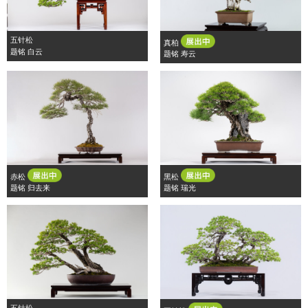
五针松
真柏
题铭 白云
题铭 寿云
赤松
黑松
题铭 归去来
题铭 瑞光
五针松