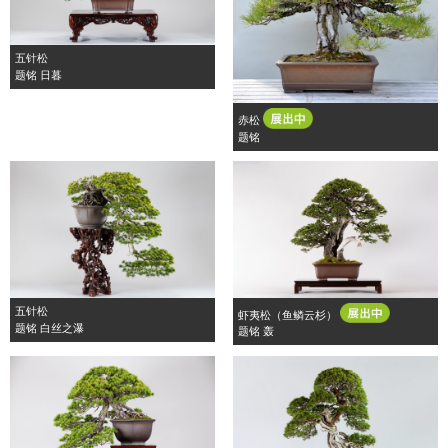
五针松
题铭 日暮
赤松
题铭
五针松
虾夷松（鱼鳞云杉）
题铭 白丝之瀑
题铭 轰