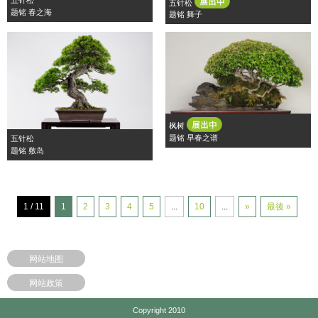
五针松
题铭 春之海
题铭 舞子
枫树
题铭 早春之谱
五针松
题铭 敷岛
1 / 11
1
2
3
4
5
...
10
...
»
最後 »
网站地图
网站政策
Copyright 2010