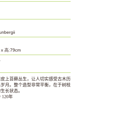
unbergii
 x 高:79cm
号
树皮上苔藓丛生，让人切实感受古木历
桑岁月。整个造型非常平衡，在于树枝
的生长状态。
龄
120
年