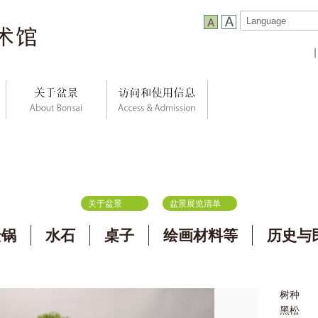
关于盆景
盆景展览清单
景锅
水石
桌子
绘画材料等
历史与
树种
黑松