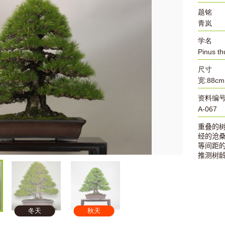
题铭
青岚
学名
Pinus th
尺寸
宽:88cm
资料编
A-067
重叠的
经的沧
等间距
推测树
冬天
秋天