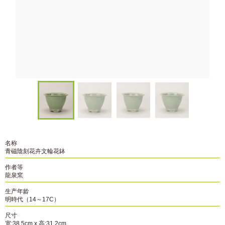
名称
青磁陰刻花卉文輪花鉢
作者等
龍泉窯
生产年龄
明時代（14～17C）
尺寸
宽:38.5cm x 高:31.2cm