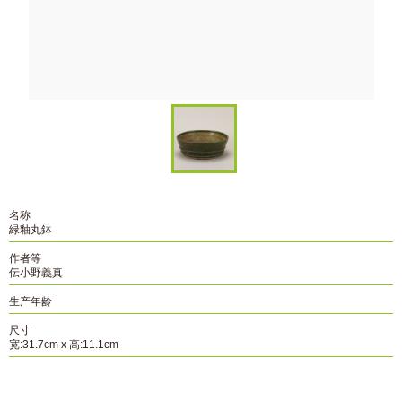
名称
緑釉丸鉢
作者等
伝小野義真
生产年龄
尺寸
宽:31.7cm x 高:11.1cm
资料编号
B-225