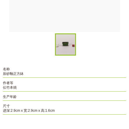
名称
辰砂釉正方鉢
作者等
伝竹本焼
生产年龄
尺寸
进深:2.9cm x 宽:2.9cm x 高:1.6cm
资料编号
B-231