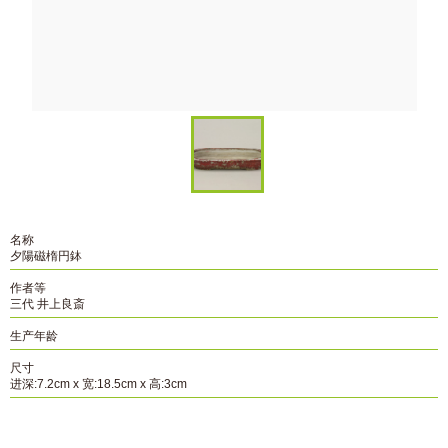
名称
夕陽磁楕円鉢
作者等
三代 井上良斎
生产年龄
尺寸
进深:7.2cm x 宽:18.5cm x 高:3cm
资料编号
B-236