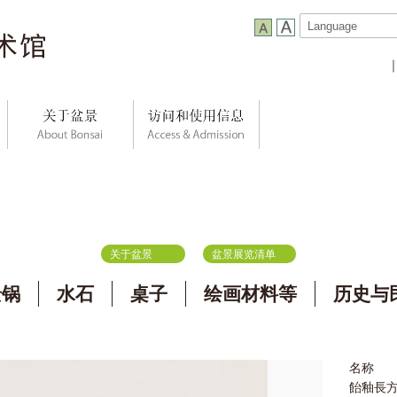
关于盆景
盆景展览清单
景锅
水石
桌子
绘画材料等
历史与
名称
飴釉長