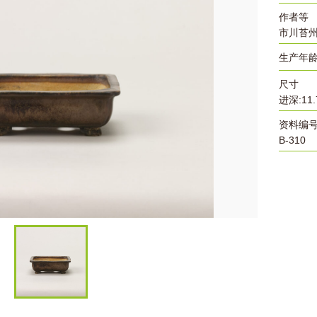
作者等
市川苔
生产年
尺寸
进深:11.7
资料编
B-310