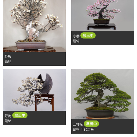
寒樱
题铭
野梅
题铭
野梅
题铭
五针松
题铭 千代之松