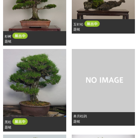
五针松
题铭
杉树
题铭
皋月杜鹃
题铭
黑松
题铭