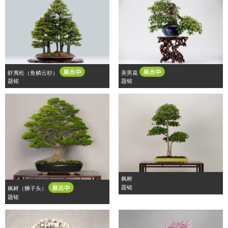
虾夷松（鱼鳞云杉）
美男葛
题铭
题铭
枫树
题铭
枫树（狮子头）
题铭