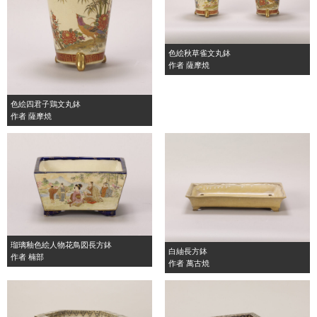
色絵秋草雀文丸鉢
作者 薩摩焼
色絵四君子鶏文丸鉢
作者 薩摩焼
瑠璃釉色絵人物花鳥図長方鉢
白紬長方鉢
作者 楠部
作者 萬古焼