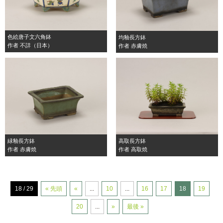
色絵唐子文六角鉢
均釉長方鉢
作者 不詳（日本）
作者 赤膚焼
緑釉長方鉢
高取長方鉢
作者 赤膚焼
作者 高取焼
18 / 29
« 先頭
«
...
10
...
16
17
18
19
20
...
»
最後 »