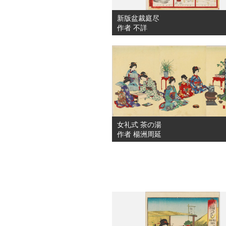
新版盆裁庭尽
作者 不詳
女礼式 茶の湯
作者 楊洲周延