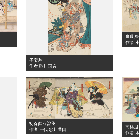
当世風
作者 
子宝遊
作者 歌川国貞
初春御寿曽我
高楼迎
作者 三代 歌川豊国
作者 