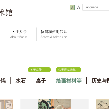
关于盆景
盆景展览清单
景锅
水石
桌子
绘画材料等
历史与