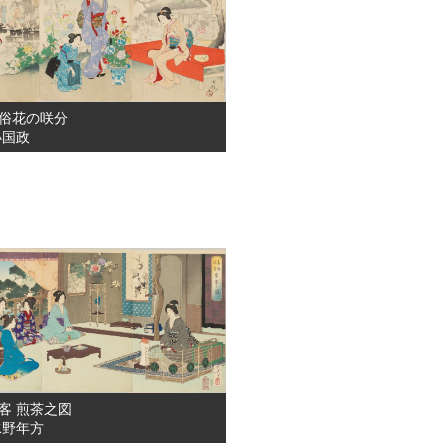
俗花の咲分
小国政
客 煎茶之図
水野年方