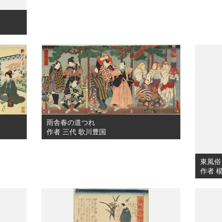
雨舎春の道つれ
作者 三代 歌川豊国
東風俗
作者 