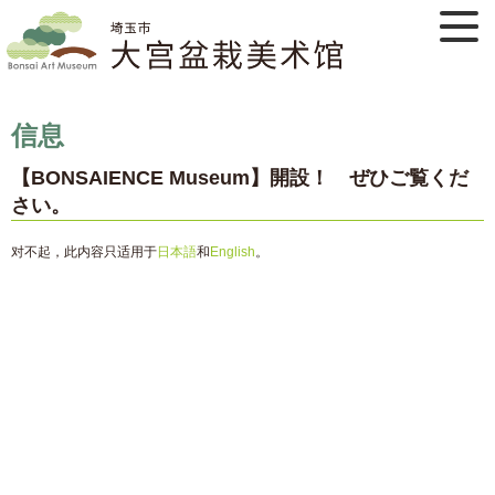
信息
【BONSAIENCE Museum】開設！ ぜひご覧くだ
さい。
对不起，此内容只适用于
日本語
和
English
。