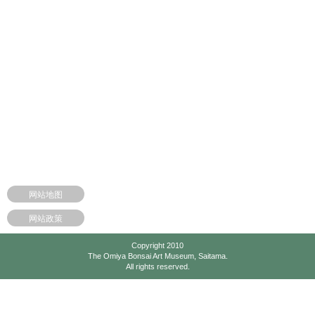
网站地图
网站政策
Copyright 2010
The Omiya Bonsai Art Museum, Saitama.
All rights reserved.