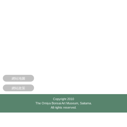
網站地圖
網站政策
Copyright 2010
The Omiya Bonsai Art Museum, Saitama.
All rights reserved.