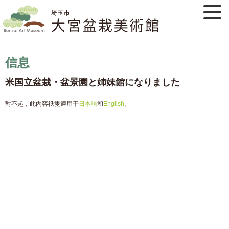
信息
米国立盆栽・盆景園と姉妹館になりました
對不起，此內容祇隻適用于
日本語
和
English
。