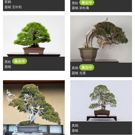
双鹤
黑松
题铭 五针松
题铭 岩松庵
黑松
题铭
真柏
题铭 北斋
真柏
题铭