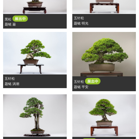
五针松
黑松
题铭 明光
题铭 巌
五针松
五针松
题铭 涡潮
题铭 平安