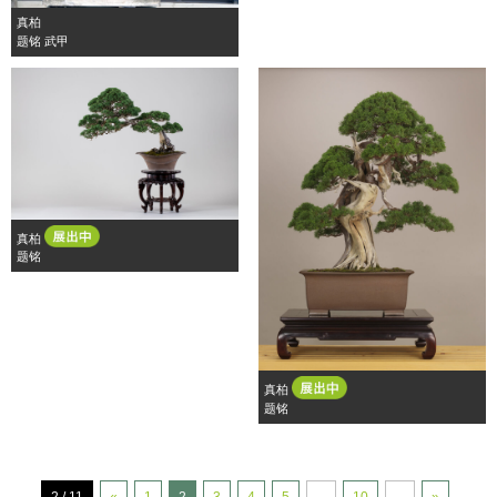
真柏
题铭 武甲
真柏
题铭
真柏
题铭
2 / 11
«
1
2
3
4
5
...
10
...
»