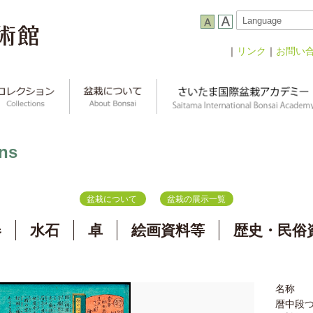
｜
リンク
｜
お問い
ns
盆栽について
盆栽の展示一覧
器
水石
卓
絵画資料等
歴史・民俗
名称
暦中段つ