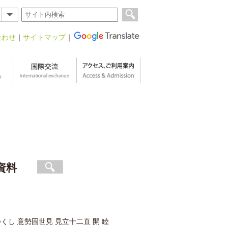
合わせ
｜
サイトマップ
｜
資料
くし 意勢固世見 見立十二直 開 睦