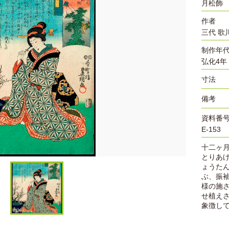
月松飾
作者
三代 歌
制作年
弘化4年
寸法
備考
資料番
E-153
十二ヶ
とりあ
ょうた
ぶ、振
様の施
せ植え
象徴し