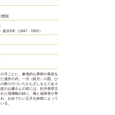
川豊国
代
－嘉永5年（1847－1852）
号
月の月ごとに、象徴的な事柄や風俗を
げた連作の内、一月（睦月）の図。ひ
んの飾りのついたかんざしをもてあそ
袖姿のお嬢さんの前には、牡丹唐草文
された瑠璃釉の鉢に、梅と福寿草が寄
され、おめでたい正月を鉢植によって
ている。