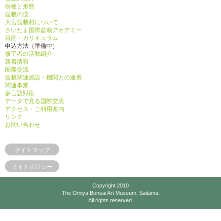
樹種と形態
盆栽の技
大宮盆栽村について
さいたま国際盆栽アカデミー
目的・カリキュラム
申込方法（準備中）
修了者の活動紹介
新着情報
国際交流
盆栽関連施設・機関との連携
関連事業
多言語対応
データで見る国際交流
アクセス・ご利用案内
リンク
お問い合わせ
サイトマップ
サイトポリシー
Copyright 2010
The Omiya Bonsai Art Museum, Saitama.
All rights reserved.