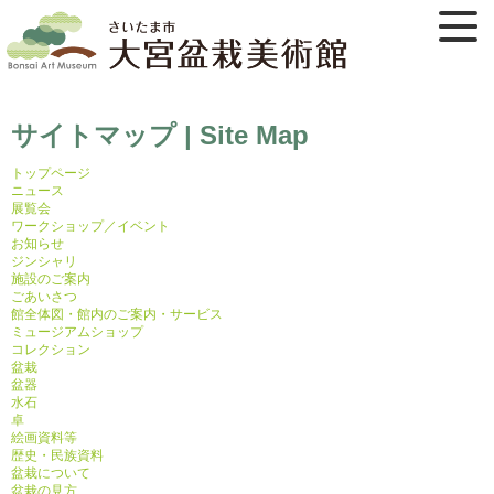
サイトマップ | Site Map
トップページ
ニュース
展覧会
ワークショップ／イベント
お知らせ
ジンシャリ
施設のご案内
ごあいさつ
館全体図・館内のご案内・サービス
ミュージアムショップ
コレクション
盆栽
盆器
水石
卓
絵画資料等
歴史・民族資料
盆栽について
盆栽の見方