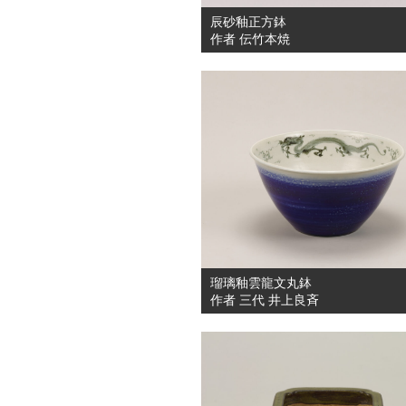
辰砂釉正方鉢
作者 伝竹本焼
瑠璃釉雲龍文丸鉢
作者 三代 井上良斉