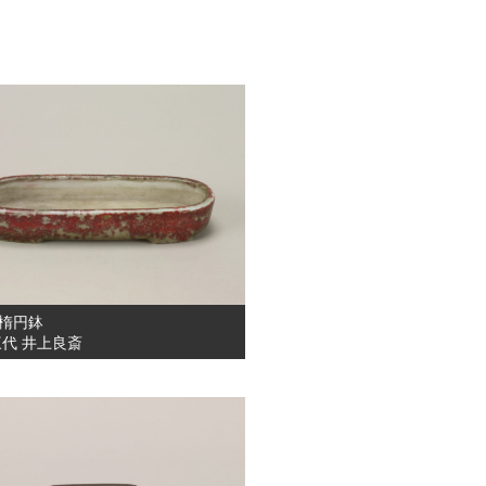
楕円鉢
三代 井上良斎