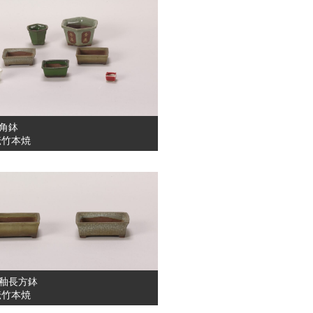
角鉢
伝竹本焼
釉長方鉢
伝竹本焼