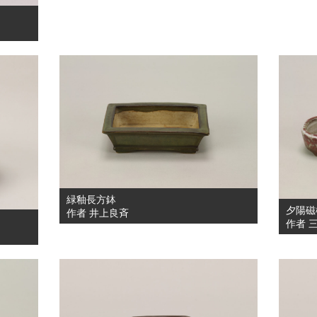
緑釉長方鉢
夕陽磁
作者 井上良斉
作者 