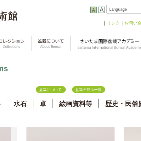
｜
リンク
｜
お問い
ns
盆栽について
盆栽の展示一覧
器
水石
卓
絵画資料等
歴史・民俗