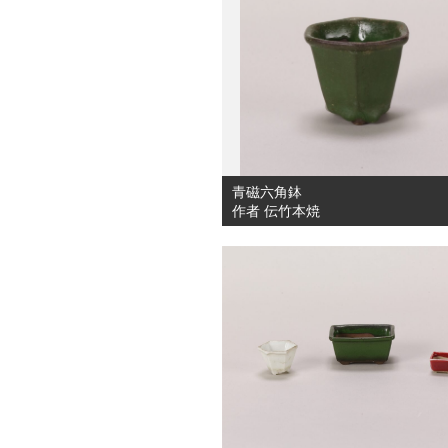
青磁六角鉢
作者 伝竹本焼