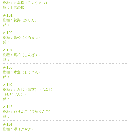
樹種：五葉松（ごようまつ）
銘：千代の松
A-101
樹種：花梨（かりん）
銘：
A-106
樹種：黒松（くろまつ）
銘：
A-107
樹種：真柏（しんぱく）
銘：
A-108
樹種：木蓮（もくれん）
銘：
A-110
樹種：もみじ（清玄）（もみじ
（せいげん））
銘：
A-112
樹種：姫りんご（ひめりんご）
銘：
A-114
樹種：欅（けやき）