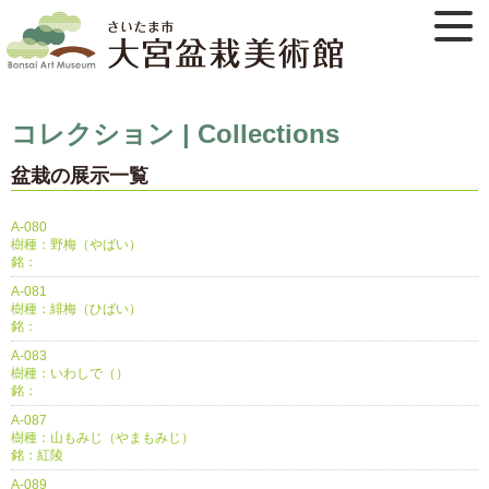
コレクション | Collections
盆栽の展示一覧
A-080
樹種：野梅（やばい）
銘：
A-081
樹種：緋梅（ひばい）
銘：
A-083
樹種：いわしで（）
銘：
A-087
樹種：山もみじ（やまもみじ）
銘：紅陵
A-089