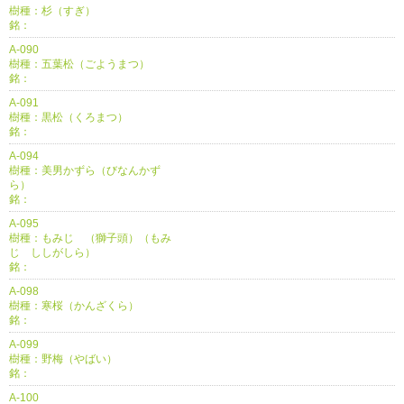
樹種：杉（すぎ）
銘：
A-090
樹種：五葉松（ごようまつ）
銘：
A-091
樹種：黒松（くろまつ）
銘：
A-094
樹種：美男かずら（びなんかず
ら）
銘：
A-095
樹種：もみじ （獅子頭）（もみ
じ ししがしら）
銘：
A-098
樹種：寒桜（かんざくら）
銘：
A-099
樹種：野梅（やばい）
銘：
A-100