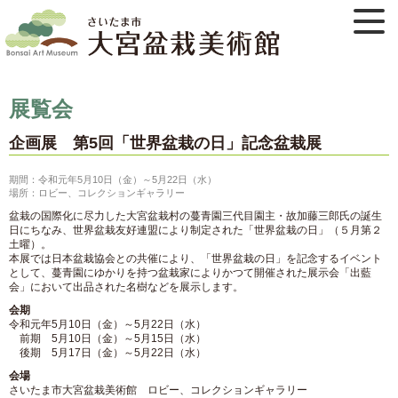
展覧会
企画展 第5回「世界盆栽の日」記念盆栽展
期間：令和元年5月10日（金）～5月22日（水）
場所：ロビー、コレクションギャラリー
盆栽の国際化に尽力した大宮盆栽村の蔓青園三代目園主・故加藤三郎氏の誕生
日にちなみ、世界盆栽友好連盟により制定された「世界盆栽の日」（５月第２
土曜）。
本展では日本盆栽協会との共催により、「世界盆栽の日」を記念するイベント
として、蔓青園にゆかりを持つ盆栽家によりかつて開催された展示会「出藍
会」において出品された名樹などを展示します。
会期
令和元年5月10日（金）～5月22日（水）
前期 5月10日（金）～5月15日（水）
後期 5月17日（金）～5月22日（水）
会場
さいたま市大宮盆栽美術館 ロビー、コレクションギャラリー