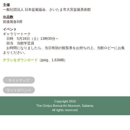
主催
一般社団法人 日本盆栽協会、さいたま市大宮盆栽美術館
出品数
前後期各9席
イベント
ギャラリートーク
日時 5月18日（土）13時30分～
担当 当館学芸員
お時間になりましたら、当日有効の観覧券をお持ちの上、当館ロビーにお集
まりください。
チラシをダウンロード
（jpeg、1.63MB）
サイトマップ
サイトポリシー
Copyright 2010
The Omiya Bonsai Art Museum, Saitama.
All rights reserved.